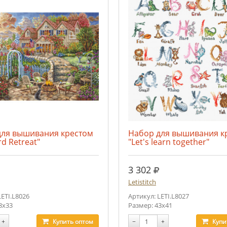
для вышивания крестом
Набор для вышивания к
rd Retreat"
"Let's learn together"
уб.
руб.
3 302
Letistitch
LETI.L8026
Артикул: LETI.L8027
8x33
Размер: 43x41
+
Купить
оптом
−
+
Купи