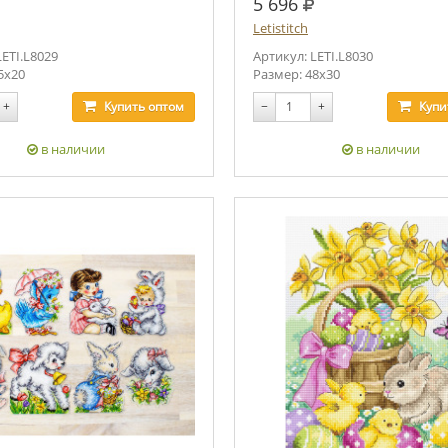
уб.
руб.
5 696
Letistitch
LETI.L8029
Артикул: LETI.L8030
5x20
Размер: 48x30
+
Купить
оптом
−
+
Купи
в наличии
в наличии