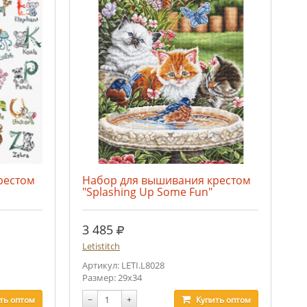
рестом
Набор для вышивания крестом
"Splashing Up Some Fun"
руб.
3 485
Letistitch
Артикул: LETI.L8028
Размер: 29x34
ть
оптом
−
+
Купить
оптом