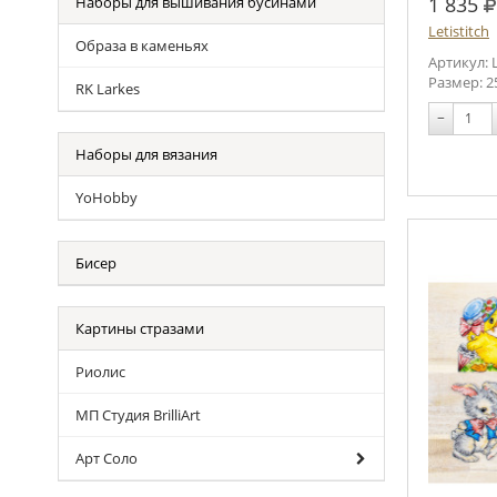
р
1 835
Наборы для вышивания бусинами
Letistitch
Образа в каменьях
Артикул: 
Размер: 2
RK Larkes
−
Наборы для вязания
YoHobby
Бисер
Картины стразами
Риолис
МП Студия BrilliArt
Арт Соло