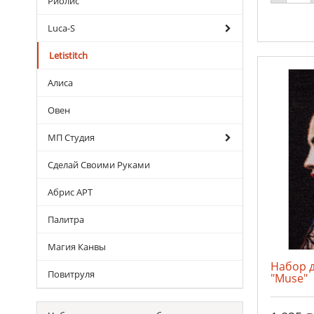
Риолис
Luca-S
Letistitch
Алиса
Овен
МП Студия
Сделай Своими Руками
Абрис АРТ
Палитра
Магия Канвы
Набор 
Повитруля
"Muse"