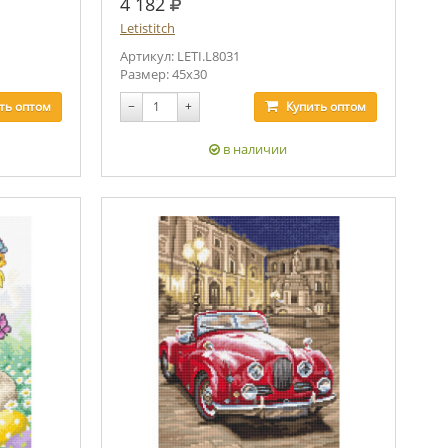
руб.
4 182
Letistitch
Артикул: LETI.L8031
Размер: 45x30
ть
оптом
−
+
Купить
оптом
в наличии