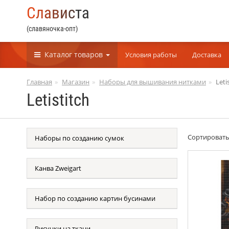
С
л
а
в
и
с
т
а
(славяночка-опт)
Каталог
товаров
Условия работы
Доставка
Главная
Магазин
Наборы для вышивания нитками
Leti
Letistitch
Сортироват
Наборы по созданию сумок
Канва Zweigart
Набор по созданию картин бусинами
Рисунки на ткани