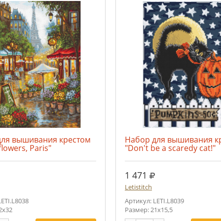
для вышивания крестом
Набор для вышивания к
flowers, Paris"
"Don't be a scaredy cat!"
уб.
руб.
1 471
Letistitch
LETI.L8038
Артикул: LETI.L8039
2x32
Размер: 21x15,5