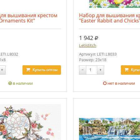
для вышивания крестом
Набор для вышивания к
 Ornaments Kit"
"Easter Rabbit and Chicks
уб.
руб.
1 942
Letistitch
LETI.L8032
Артикул: LETI.L8033
1x8
Размер: 23x18
+
Купить
оптом
−
+
Купи
в наличии
нет в наличии