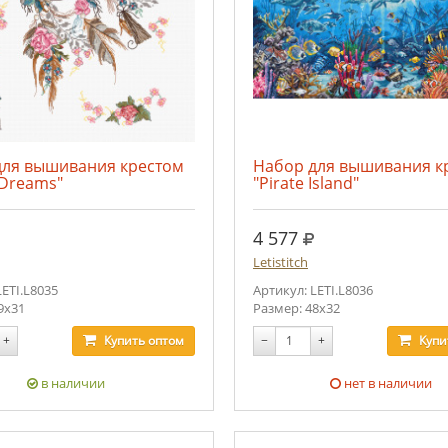
для вышивания крестом
Набор для вышивания к
 Dreams"
"Pirate Island"
уб.
руб.
4 577
Letistitch
LETI.L8035
Артикул: LETI.L8036
9x31
Размер: 48x32
+
Купить
оптом
−
+
Купи
в наличии
нет в наличии