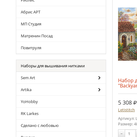
Риолис
Абрис АРТ
МП Студия
Матренин Посад
Повитруля
Наборы для вышивания нитками
Sem Art
Набор 
"Backya
Artika
р
5 308
YoHobby
Letistitch
RK Larkes
Артикул: 
Размер: 4
Сделано с любовью
−