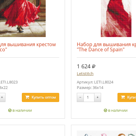
для вышивания крестом
Набор для вышивания к
co"
"The Dance of Spain"
уб.
руб.
1 624
Letistitch
LETI.L8023
Артикул: LETI.L8024
3x22
Размер: 36х14
+
Купить
оптом
−
+
Купи
в наличии
в наличии