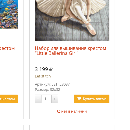
рестом
Набор для вышивания крестом
"Little Ballerina Girl"
руб.
3 199
Letistitch
Артикул: LETI.L8037
Размер: 32x32
ть
оптом
−
+
Купить
оптом
нет в наличии