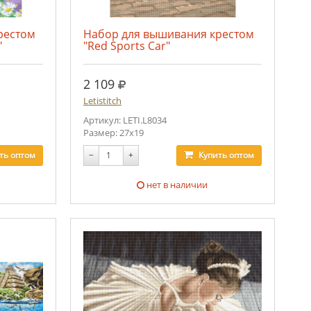
рестом
Набор для вышивания крестом
"
"Red Sports Car"
руб.
2 109
Letistitch
Артикул: LETI.L8034
Размер: 27x19
ть
оптом
−
+
Купить
оптом
нет в наличии