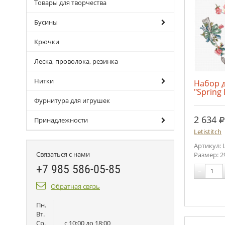
Товары для творчества
Бусины
Крючки
Леска, проволока, резинка
Нитки
Набор 
"Spring
Фурнитура для игрушек
р
2 634
Принадлежности
Letistitch
Артикул: 
Связаться с нами
Размер: 2
+7 985 586-05-85
−
Обратная связь
Пн.
Вт.
Ср.
c 10:00 до 18:00