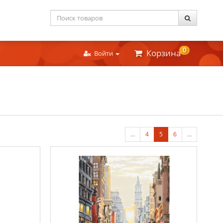
0
Корзина
Войти
…
4
5
6
…