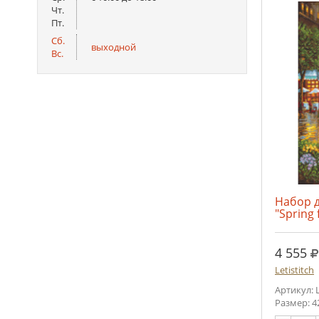
Чт.
Пт.
Сб.
выходной
Вс.
Набор 
"Spring 
р
4 555
Letistitch
Артикул: 
Размер: 4