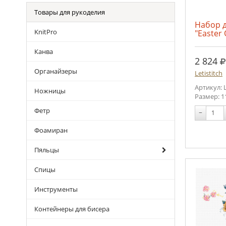
Товары для рукоделия
Набор 
KnitPro
"Easter
Канва
р
2 824
Органайзеры
Letistitch
Артикул: 
Ножницы
Размер: 1
Фетр
−
Фоамиран
Пяльцы
Спицы
Инструменты
Контейнеры для бисера