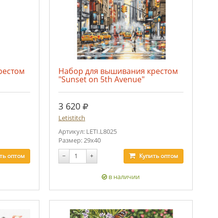
рестом
Набор для вышивания крестом
"Sunset on 5th Avenue"
руб.
3 620
Letistitch
Артикул: LETI.L8025
Размер: 29x40
ть
оптом
−
+
Купить
оптом
в наличии