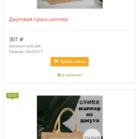
Джутовая сумка шоппер
руб.
301
Артикул: yoli.204
Размер: 26x37x17
Купить
оптом
в наличии
NEW