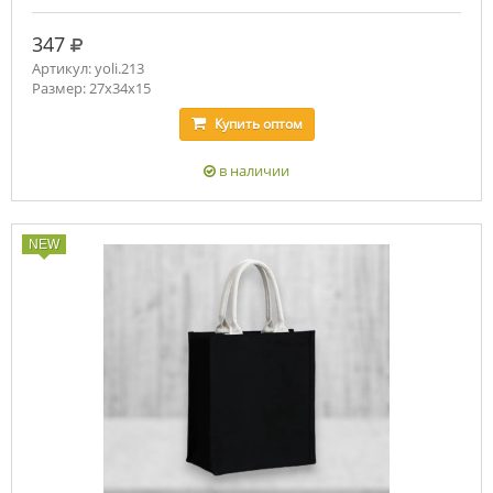
руб.
347
Артикул: yoli.213
Размер: 27x34x15
Купить
оптом
в наличии
NEW