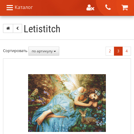
Каталог
Letistitch
Сортировать
по артикулу
2
3
4