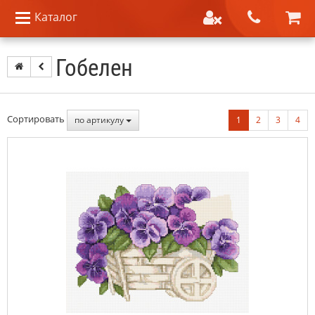
Каталог
Гобелен
Сортировать
по артикулу
1
2
3
4