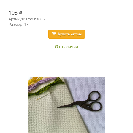
руб.
103
Артикул: smd.nz005
Размер: 17
Купить
оптом
в наличии