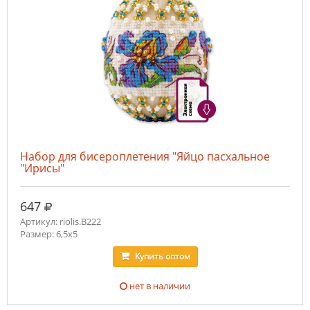
Набор для бисероплетения "Яйцо пасхальное
"Ирисы"
руб.
647
Артикул: riolis.В222
Размер: 6,5х5
Купить
оптом
нет в наличии