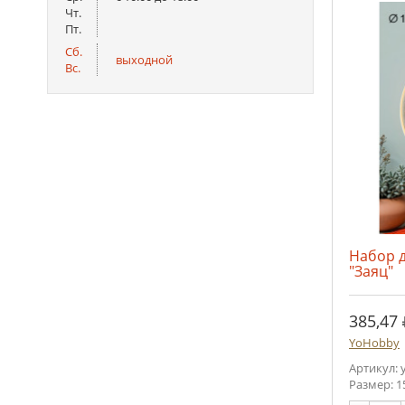
Чт.
Пт.
Сб.
выходной
Вс.
Набор 
"Заяц"
385,47
YoHobby
Артикул: y
Размер: 1