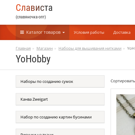
С
л
а
в
и
с
т
а
(славяночка-опт)
Каталог
товаров
Условия работы
Доставка
Главная
Магазин
Наборы для вышивания нитками
YoH
YoHobby
Сортироват
Наборы по созданию сумок
Канва Zweigart
Набор по созданию картин бусинами
Рисунки на ткани