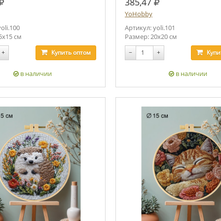
руб.
руб.
385,47
YoHobby
oli.100
Артикул: yoli.101
5х15 см
Размер: 20х20 см
+
Купить
оптом
−
+
Купи
в наличии
в наличии