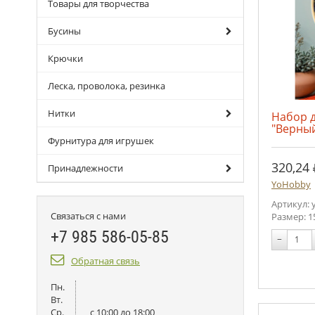
Товары для творчества
Бусины
Крючки
Леска, проволока, резинка
Нитки
Набор 
"Верный
Фурнитура для игрушек
320,24
Принадлежности
YoHobby
Артикул: y
Связаться с нами
Размер: 1
+7 985 586-05-85
−
Обратная связь
Пн.
Вт.
Ср.
c 10:00 до 18:00