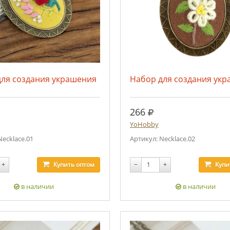
для создания украшения
Набор для создания ук
.
руб.
266
YoHobby
Necklace.01
Артикул: Necklace.02
+
Купить
оптом
−
+
Купи
в наличии
в наличии