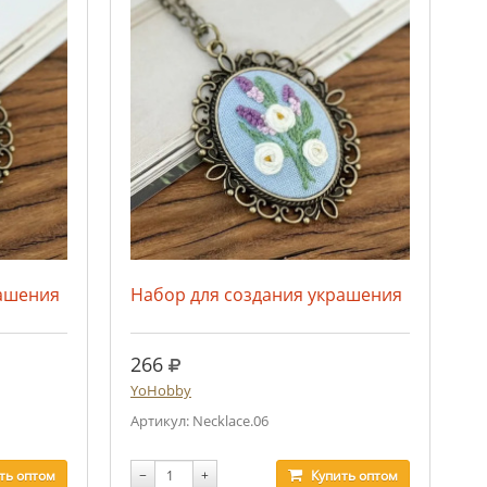
рашения
Набор для создания украшения
руб.
266
YoHobby
Артикул: Necklace.06
ть
оптом
−
+
Купить
оптом