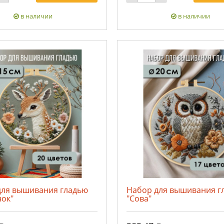
в наличии
в наличии
для вышивания гладью
Набор для вышивания г
нок"
"Сова"