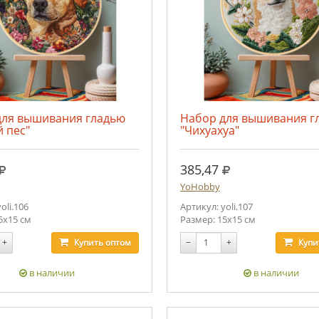
для вышивания гладью
Набор для вышивания г
 пес"
"Чихуахуа"
руб.
руб.
385,47
YoHobby
oli.106
Артикул: yoli.107
5х15 см
Размер: 15х15 см
+
Купить
оптом
−
+
Купи
в наличии
в наличии