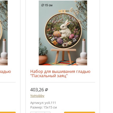
ладью
Набор для вышивания гладью
"Пасхальный заяц"
руб.
403,26
YoHobby
Артикул: yoli.111
Размер: 15х15 см