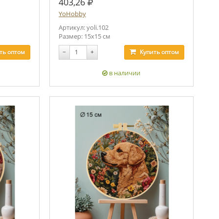
руб.
403,26
YoHobby
Артикул: yoli.102
Размер: 15х15 см
ть
оптом
−
+
Купить
оптом
в наличии