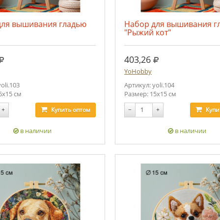
для вышивания гладью
Набор для вышивания г
"Рыжий кот"
руб.
руб.
403,26
YoHobby
oli.103
Артикул: yoli.104
5х15 см
Размер: 15х15 см
+
Купить
оптом
−
+
Купи
в наличии
в наличии