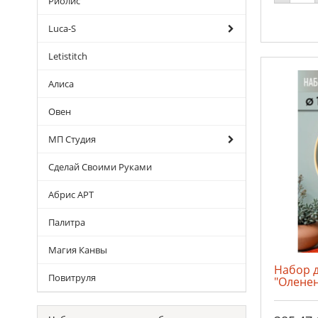
Риолис
Luca-S
Letistitch
Алиса
Овен
МП Студия
Сделай Своими Руками
Абрис АРТ
Палитра
Магия Канвы
Набор 
Повитруля
"Олене