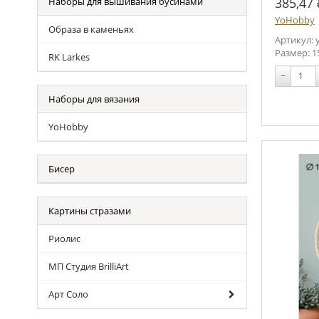
385,47
Наборы для вышивания бусинами
YoHobby
Образа в каменьях
Артикул: y
Размер: 1
RK Larkes
−
Наборы для вязания
YoHobby
Бисер
Картины стразами
Риолис
МП Студия BrilliArt
Арт Соло