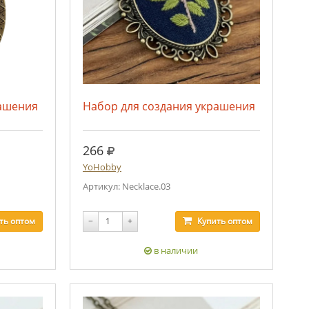
рашения
Набор для создания украшения
руб.
266
YoHobby
Артикул: Necklace.03
ть
оптом
−
+
Купить
оптом
в наличии