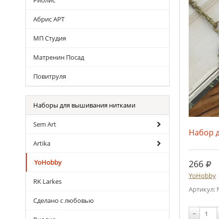
Риолис
Абрис АРТ
МП Студия
Матренин Посад
Повитруля
Наборы для вышивания нитками
Sem Art
Набор 
Artika
руб
266
YoHobby
YoHobby
RK Larkes
Артикул: 
Сделано с любовью
−