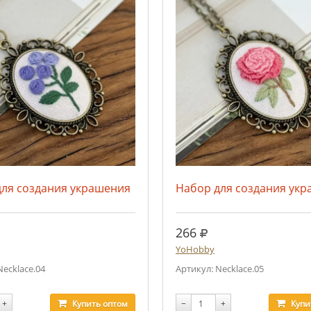
для создания украшения
Набор для создания ук
.
руб.
266
YoHobby
Necklace.04
Артикул: Necklace.05
+
Купить
оптом
−
+
Купи