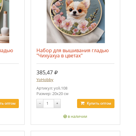
ладью
Набор для вышивания гладью
"Чихуахуа в цветах"
руб.
385,47
YoHobby
Артикул: yoli.108
Размер: 20х20 см
ть
оптом
−
+
Купить
оптом
в наличии