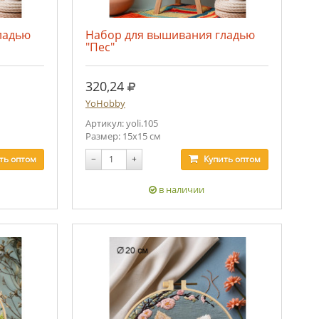
ладью
Набор для вышивания гладью
"Пес"
руб.
320,24
YoHobby
Артикул: yoli.105
Размер: 15х15 см
ть
оптом
−
+
Купить
оптом
в наличии