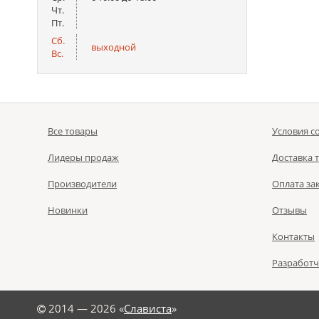
Чт.
Пт.
Сб.
выходной
Вс.
Все товары
Условия с
Лидеры продаж
Доставка 
Производители
Оплата за
Новинки
Отзывы
Контакты
Разработ
©
2014 — 2026 «
Слависта
»