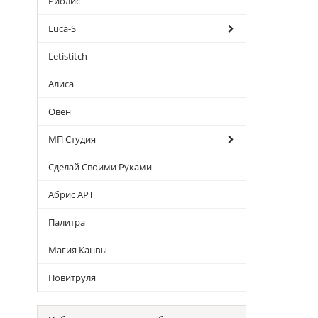
Риолис
Luca-S
Letistitch
Алиса
Овен
МП Студия
Сделай Своими Руками
Абрис АРТ
Палитра
Магия Канвы
Повитруля