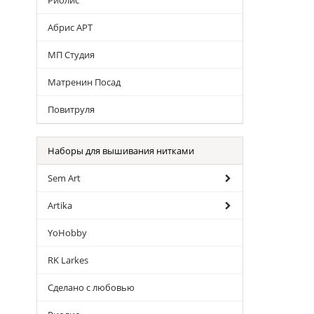
Риолис
Абрис АРТ
МП Студия
Матренин Посад
Повитруля
Наборы для вышивания нитками
Sem Art
Artika
YoHobby
RK Larkes
Сделано с любовью