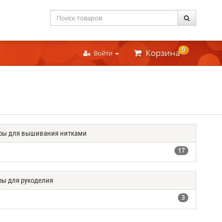
0
Корзина
Войти
ры для вышивания нитками
17
ры для рукоделия
3