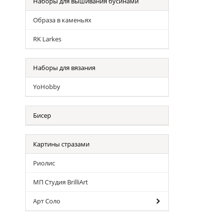
Наборы для вышивания бусинами
Образа в каменьях
RK Larkes
Наборы для вязания
YoHobby
Бисер
Картины стразами
Риолис
МП Студия BrilliArt
Арт Соло