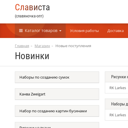
С
л
а
в
и
с
т
а
(славяночка-опт)
Каталог
товаров
Условия работы
Доставка
Главная
Магазин
Новые поступления
Новинки
Рисунки 
Наборы по созданию сумок
RK Larkes
Канва Zweigart
Наборы 
Набор по созданию картин бусинами
RK Larkes
Рисунки на ткани