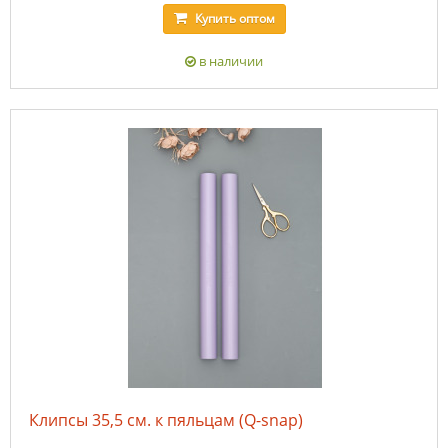
Купить
оптом
в наличии
Клипсы 35,5 см. к пяльцам (Q-snap)