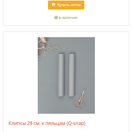
Купить
оптом
в наличии
Клипсы 28 см. к пяльцам (Q-snap)