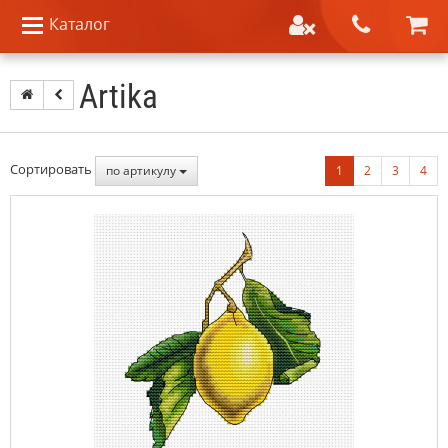
Каталог
Artika
Сортировать
по артикулу
1
2
3
4