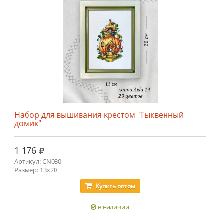
Набор для вышивания крестом "Тыквенный
домик"
руб.
1 176
Артикул: CN030
Размер: 13х20
Купить
оптом
в наличии