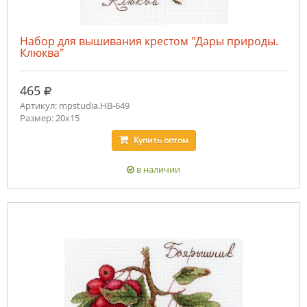
Набор для вышивания крестом "Дары природы.
Клюква"
руб.
465
Артикул: mpstudia.НВ-649
Размер: 20x15
Купить
оптом
в наличии