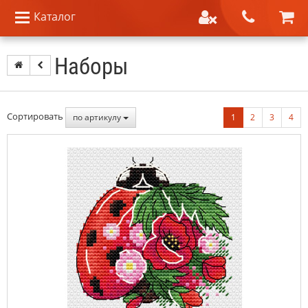
Каталог
Наборы
Сортировать
по артикулу
1
2
3
4