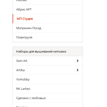
Риолис
Абрис АРТ
МП Студия
Матренин Посад
Повитруля
Наборы для вышивания нитками
Sem Art
Artika
YoHobby
RK Larkes
Сделано с любовью