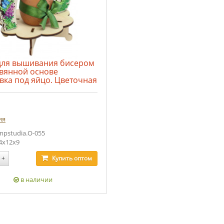
для вышивания бисером
евянной основе
вка под яйцо. Цветочная
.
ия
mpstudia.О-055
4х12х9
+
Купить
оптом
в наличии