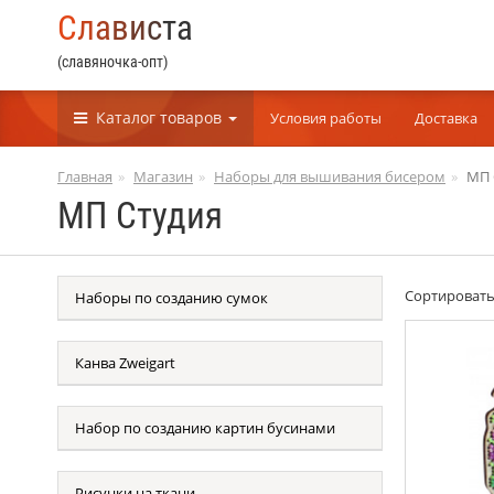
С
л
а
в
и
с
т
а
(славяночка-опт)
Каталог
товаров
Условия работы
Доставка
Главная
Магазин
Наборы для вышивания бисером
МП 
МП Студия
Сортироват
Наборы по созданию сумок
Канва Zweigart
Набор по созданию картин бусинами
Рисунки на ткани