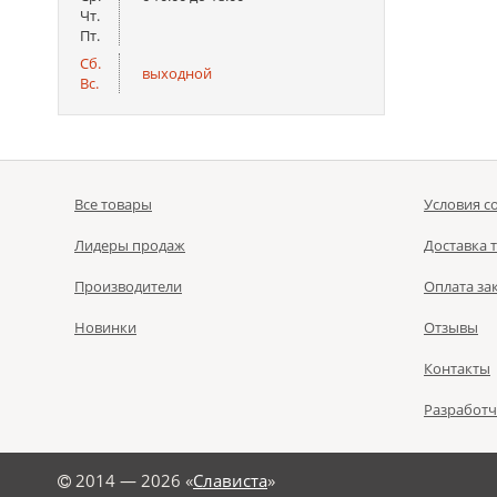
Чт.
Пт.
Сб.
выходной
Вс.
Все товары
Условия с
Лидеры продаж
Доставка 
Производители
Оплата за
Новинки
Отзывы
Контакты
Разработ
©
2014 — 2026 «
Слависта
»