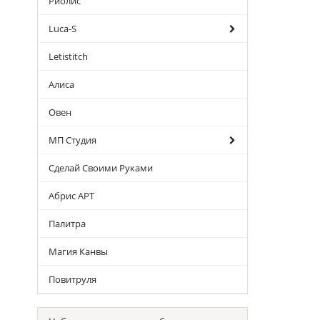
Риолис
Luca-S
Letistitch
Алиса
Овен
МП Студия
Сделай Своими Руками
Абрис АРТ
Палитра
Магия Канвы
Повитруля