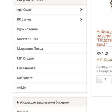
Арт Соло
RK Larkes
Вдохновение
Набор 
на дер
Магия Канвы
"Подста
арка"
Матренин Посад
руб
851
МП Студия
М.П. Студ
Артикул: 
Славяночка
Размер: 1
Благовест
−
ААМА
Наборы для вышивания бисером