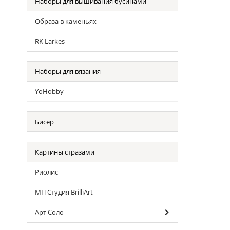
Наборы для вышивания бусинами
Образа в каменьях
RK Larkes
Наборы для вязания
YoHobby
Бисер
Картины стразами
Риолис
МП Студия BrilliArt
Арт Соло