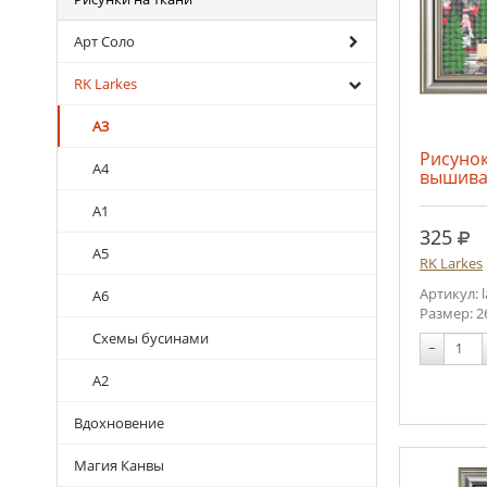
Арт Соло
RK Larkes
А3
Рисунок
А4
вышива
А1
руб
325
А5
RK Larkes
Артикул: 
А6
Размер: 2
Схемы бусинами
−
А2
Вдохновение
Магия Канвы