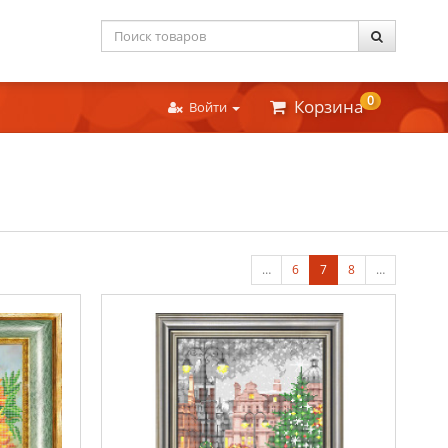
0
Корзина
Войти
…
6
7
8
…