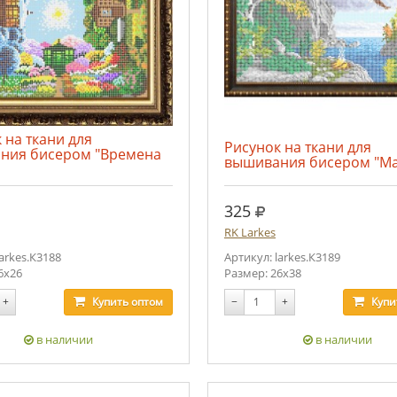
 на ткани для
Рисунок на ткани для
ния бисером "Времена
вышивания бисером "Ма
.
руб.
325
RK Larkes
larkes.К3188
Артикул: larkes.К3189
6х26
Размер: 26х38
+
Купить
оптом
−
+
Купи
в наличии
в наличии