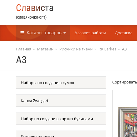
С
л
а
в
и
с
т
а
(славяночка-опт)
Каталог
товаров
Условия работы
Доставка
Главная
Магазин
Рисунки на ткани
RK Larkes
А3
А3
Сортироват
Наборы по созданию сумок
Канва Zweigart
Набор по созданию картин бусинами
Рисунки на ткани