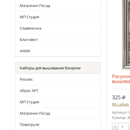
Матренин Посад
МП Студия
Славяночка
Благовест
ААМА
Наборы для вышивания бисером
Рисунок
Риолис
вышива
Абрис АРТ
руб
325
МП Студия
RK Larkes
Артикул: 
Матренин Посад
Размер: 3
Повитруля
−