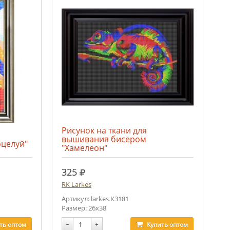
Рисунок на ткани для
вышивания бисером
целуй"
"Хамелеон"
руб.
325
RK Larkes
Артикул: larkes.К3181
Размер: 26х38
ть
оптом
−
+
Купить
оптом