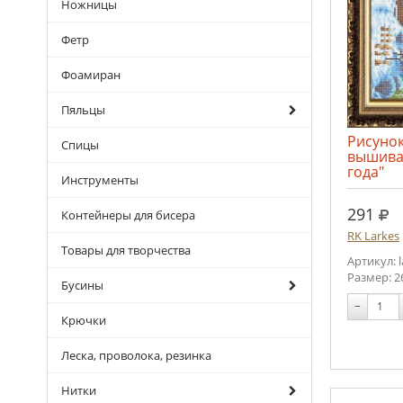
Ножницы
Фетр
Фоамиран
Пяльцы
Рисунок
Спицы
вышива
года"
Инструменты
руб
291
Контейнеры для бисера
RK Larkes
Товары для творчества
Артикул: 
Размер: 2
Бусины
−
Крючки
Леска, проволока, резинка
Нитки