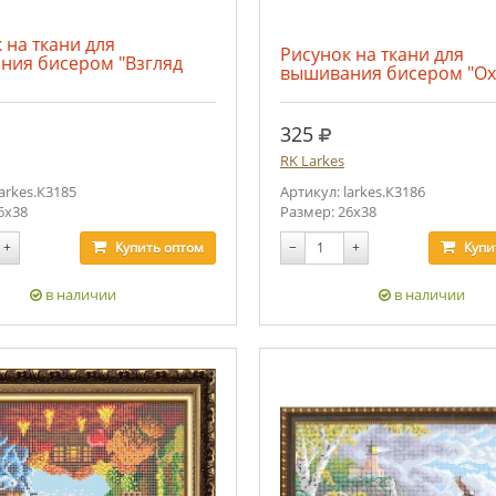
 на ткани для
Рисунок на ткани для
ния бисером "Взгляд
вышивания бисером "Ох
.
руб.
325
RK Larkes
larkes.К3185
Артикул: larkes.К3186
6х38
Размер: 26х38
+
Купить
оптом
−
+
Купи
в наличии
в наличии