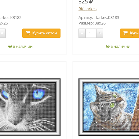
.
руб.
325
RK Larkes
larkes.К3182
Артикул: larkes.К3183
8х26
Размер: 38х26
+
Купить
оптом
−
+
Купи
в наличии
в наличии