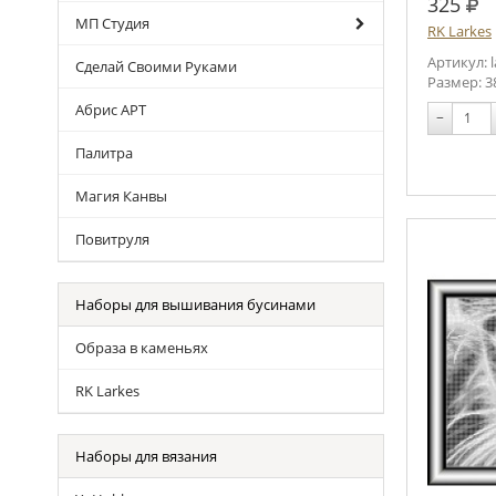
руб
325
МП Студия
RK Larkes
Артикул: 
Сделай Своими Руками
Размер: 3
Абрис АРТ
−
Палитра
Магия Канвы
Повитруля
Наборы для вышивания бусинами
Образа в каменьях
RK Larkes
Наборы для вязания