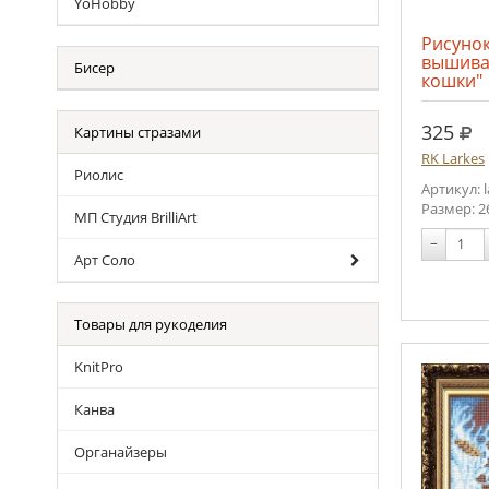
YoHobby
Рисунок
вышива
Бисер
кошки"
руб
325
Картины стразами
RK Larkes
Риолис
Артикул: 
Размер: 2
МП Студия BrilliArt
−
Арт Соло
Товары для рукоделия
KnitPro
Канва
Органайзеры