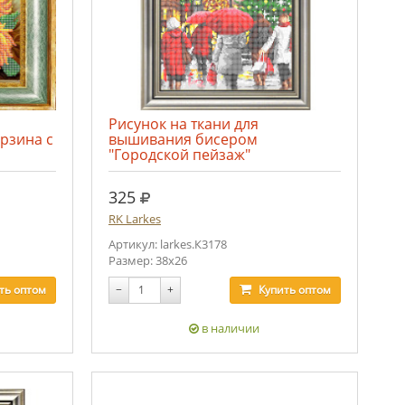
Рисунок на ткани для
рзина с
вышивания бисером
"Городской пейзаж"
руб.
325
RK Larkes
Артикул: larkes.К3178
Размер: 38х26
ть
оптом
−
+
Купить
оптом
в наличии