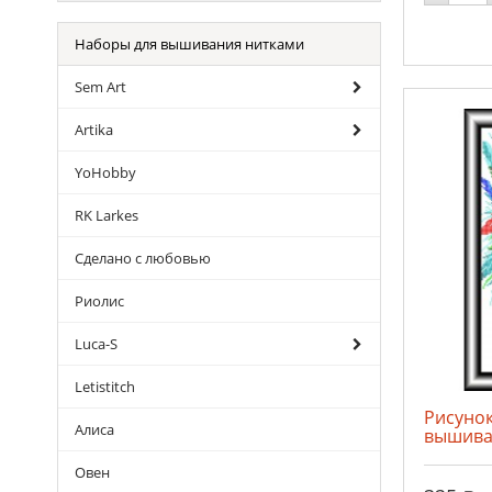
Наборы для вышивания нитками
Sem Art
Artika
YoHobby
RK Larkes
Сделано с любовью
Риолис
Luca-S
Letistitch
Рисунок
Алиса
вышива
Овен