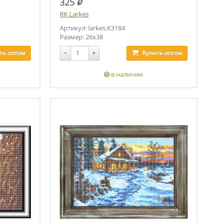
руб.
325
RK Larkes
Артикул: larkes.К3184
Размер: 26х38
ть
оптом
−
+
Купить
оптом
в наличии