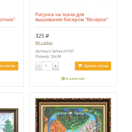
Рисунок на ткани для
отник"
вышивания бисером "Вечерок"
руб.
325
RK Larkes
Артикул: larkes.К3187
Размер: 26х38
ть
оптом
−
+
Купить
оптом
в наличии