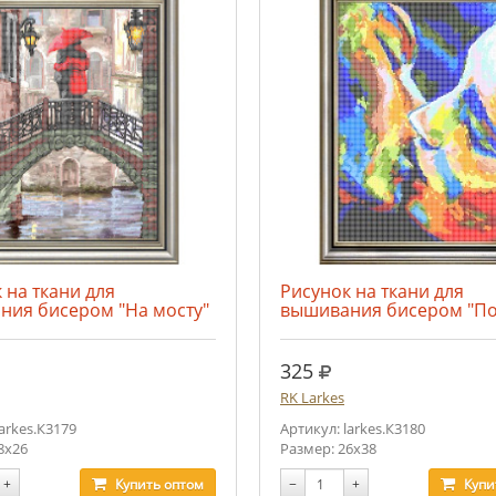
 на ткани для
Рисунок на ткани для
ния бисером "На мосту"
вышивания бисером "По
.
руб.
325
RK Larkes
larkes.К3179
Артикул: larkes.К3180
8х26
Размер: 26х38
+
Купить
оптом
−
+
Купи