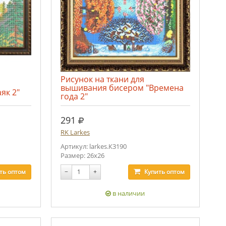
Рисунок на ткани для
вышивания бисером "Времена
як 2"
года 2"
руб.
291
RK Larkes
Артикул: larkes.К3190
Размер: 26х26
ть
оптом
−
+
Купить
оптом
в наличии