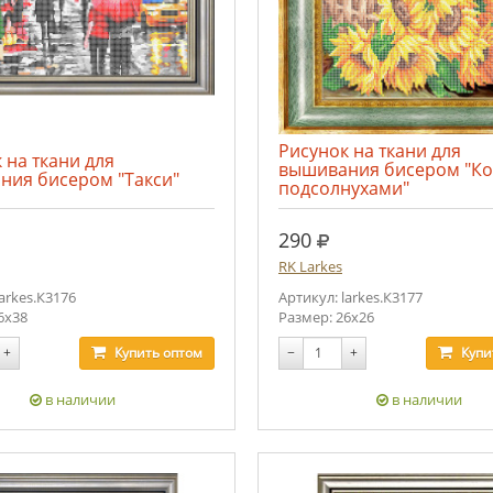
Рисунок на ткани для
 на ткани для
вышивания бисером "Ко
ния бисером "Такси"
подсолнухами"
.
руб.
290
RK Larkes
larkes.К3176
Артикул: larkes.К3177
6х38
Размер: 26х26
+
Купить
оптом
−
+
Купи
в наличии
в наличии