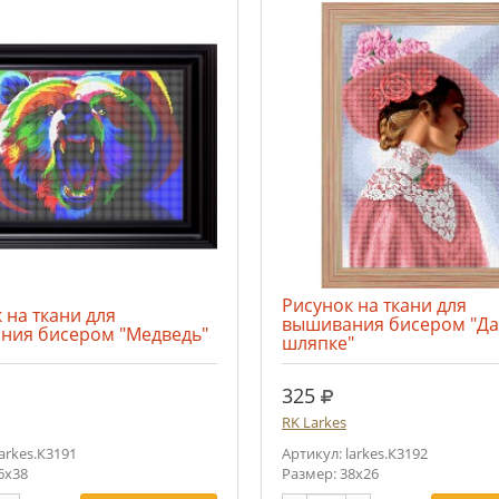
Рисунок на ткани для
 на ткани для
вышивания бисером "Да
ния бисером "Медведь"
шляпке"
.
руб.
325
RK Larkes
larkes.К3191
Артикул: larkes.К3192
6х38
Размер: 38х26