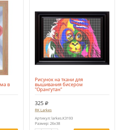
Рисунок на ткани для
ма в
вышивания бисером
"Орангутан"
руб.
325
RK Larkes
Артикул: larkes.К3193
Размер: 26х38