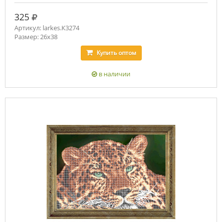
руб.
325
Артикул: larkes.К3274
Размер: 26х38
Купить
оптом
в наличии