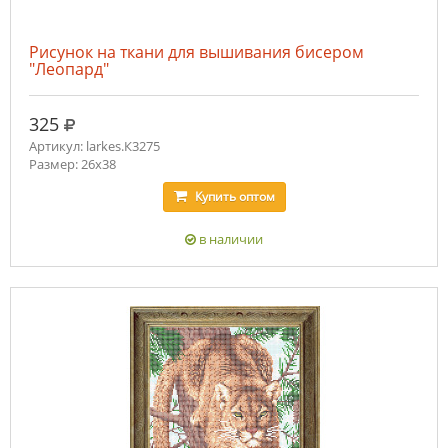
Рисунок на ткани для вышивания бисером
"Леопард"
руб.
325
Артикул: larkes.К3275
Размер: 26х38
Купить
оптом
в наличии