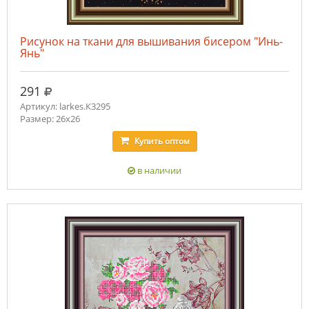
Рисунок на ткани для вышивания бисером "Инь-
Янь"
руб.
291
Артикул: larkes.К3295
Размер: 26х26
Купить
оптом
в наличии