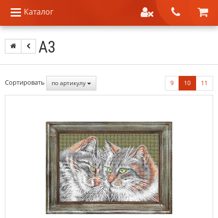
Каталог
А3
Сортировать
по артикулу
9
10
11