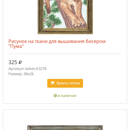
Рисунок на ткани для вышивания бисером
"Пума"
руб.
325
Артикул: larkes.К3276
Размер: 38х26
Купить
оптом
в наличии