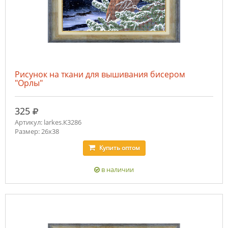
Рисунок на ткани для вышивания бисером
"Орлы"
руб.
325
Артикул: larkes.К3286
Размер: 26х38
Купить
оптом
в наличии