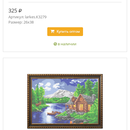
руб.
325
Артикул: larkes.К3279
Размер: 26х38
Купить
оптом
в наличии