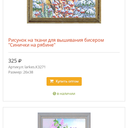
Рисунок на ткани для вышивания бисером
"Синички на рябине"
руб.
325
Артикул: larkes.К3271
Размер: 26х38
Купить
оптом
в наличии