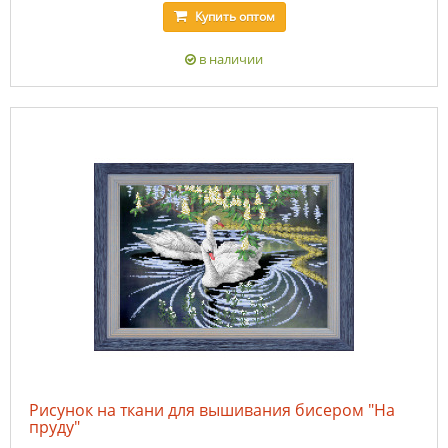
Купить
оптом
в наличии
Рисунок на ткани для вышивания бисером "На
пруду"