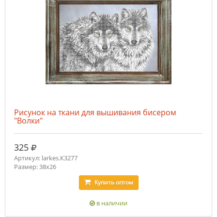
Рисунок на ткани для вышивания бисером
"Волки"
руб.
325
Артикул: larkes.К3277
Размер: 38х26
Купить
оптом
в наличии