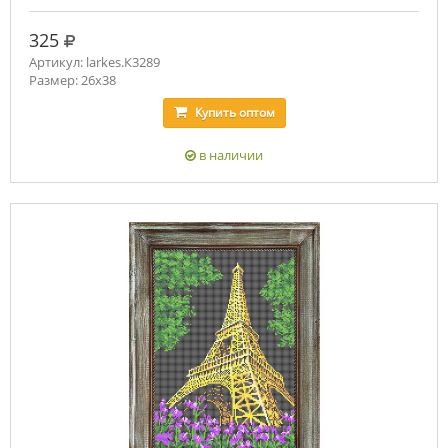
руб.
325
Артикул: larkes.К3289
Размер: 26х38
Купить
оптом
в наличии