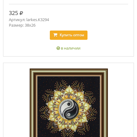
руб.
325
Артикул: larkes.К3294
Размер: 38х26
Купить
оптом
в наличии