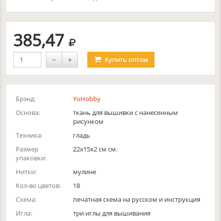
руб.
385,47
−
+
Купить
оптом
Брэнд:
YoHobby
Основа:
ткань для вышивки с нанесенным
рисунком
Техника:
гладь
Размер
22x15x2 см см.
упаковки:
Нитки:
мулине
Кол-во цветов:
18
Схема:
печатная схема на русском и инструкция
Игла:
три иглы для вышивания