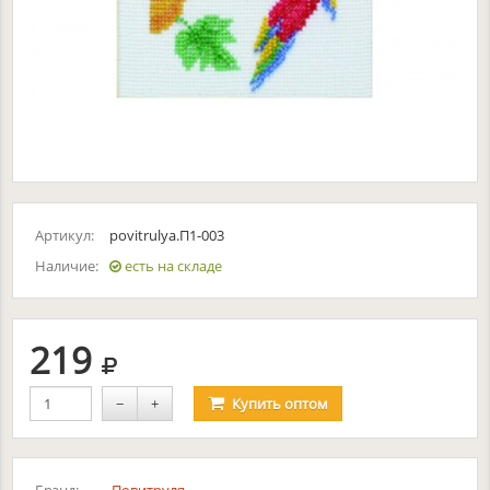
Артикул:
povitrulya.П1-003
Наличие:
есть на складе
руб.
219
−
+
Купить
оптом