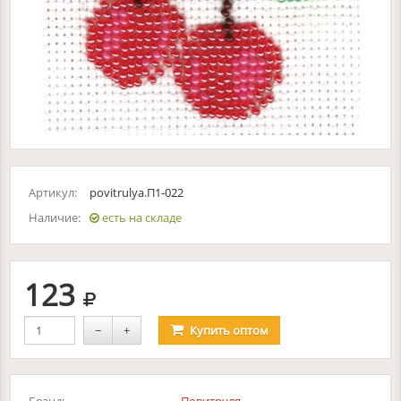
Артикул:
povitrulya.П1-022
Наличие:
есть на складе
руб.
123
−
+
Купить
оптом