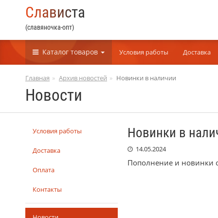
С
л
а
в
и
с
т
а
(славяночка-опт)
Каталог
товаров
Условия работы
Доставка
Главная
Архив новостей
Новинки в наличии
Новости
Новинки в нали
Условия работы
14.05.2024
Доставка
Пополнение и новинки 
Оплата
Контакты
Новости