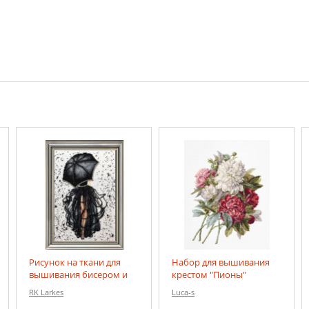
Рисунок на ткани для
Набор для вышивания
вышивания бисером и
крестом "Пионы"
бусинами "Модница 2"
RK Larkes
Luca-s