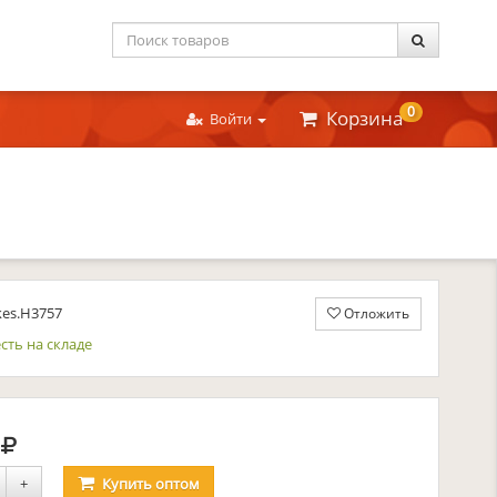
0
Корзина
Войти
kes.Н3757
Отложить
сть на складе
руб.
2
+
Купить
оптом