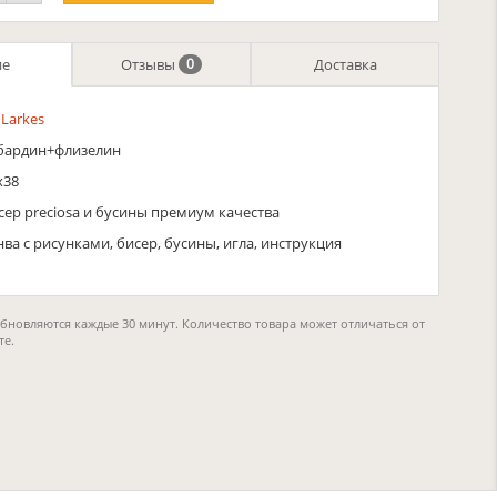
ие
Отзывы
Доставка
0
 Larkes
бардин+флизелин
х38
сер preciosa и бусины премиум качества
нва с рисунками, бисер, бусины, игла, инструкция
обновляются каждые 30 минут. Количество товара может отличаться от
те.