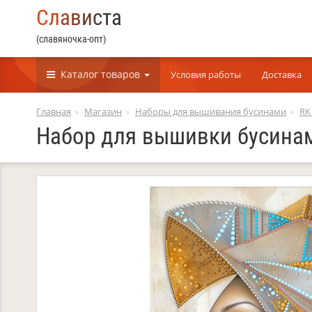
С
л
а
в
и
с
т
а
(славяночка-опт)
Каталог
товаров
Условия работы
Доставка
Главная
Магазин
Наборы для вышивания бусинами
RK
Набор для вышивки бусинам