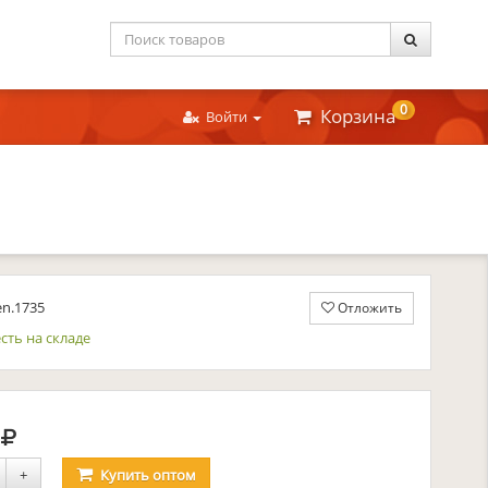
0
Корзина
Войти
en.1735
Отложить
сть на складе
руб.
0
+
Купить
оптом