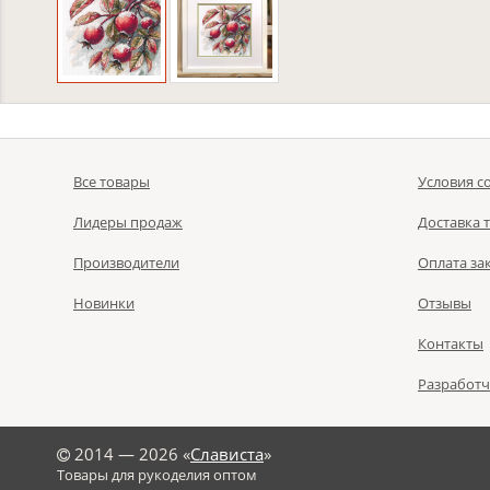
Все товары
Условия с
Лидеры продаж
Доставка 
Производители
Оплата за
Новинки
Отзывы
Контакты
Разработ
©
2014 — 2026 «
Слависта
»
Товары для рукоделия оптом