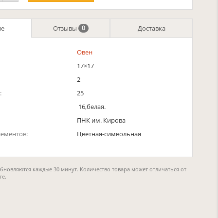
ие
Отзывы
Доставка
0
Овен
17×17
2
:
25
16,белая.
ПНК им. Кирова
лементов:
Цветная-символьная
обновляются каждые 30 минут. Количество товара может отличаться от
те.