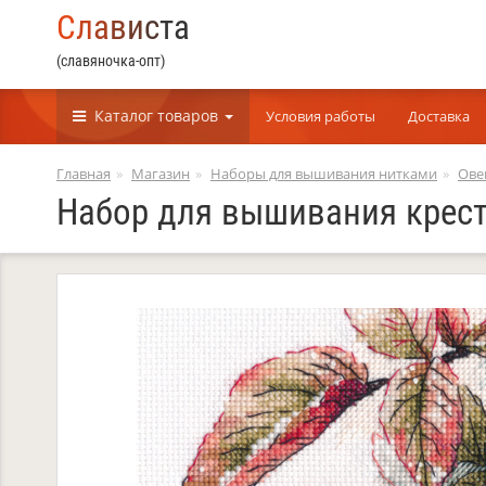
С
л
а
в
и
с
т
а
(славяночка-опт)
Каталог
товаров
Условия работы
Доставка
Главная
Магазин
Наборы для вышивания нитками
Ове
Набор для вышивания крест