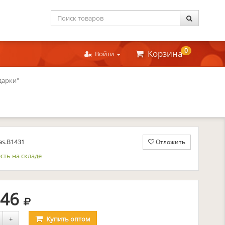
0
Корзина
Войти
дарки"
as.B1431
Отложить
сть на складе
руб.
,46
+
Купить
оптом