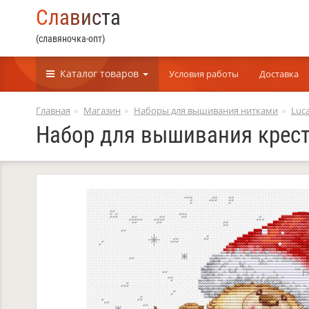
С
л
а
в
и
с
т
а
(славяночка-опт)
Каталог
товаров
Условия работы
Доставка
Главная
Магазин
Наборы для вышивания нитками
Luca
Набор для вышивания крест