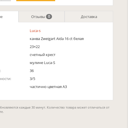
ие
Отзывы
Доставка
0
Luca-s
канва Zweigart Aida 16 ct белая
23×22
счетный крест
мулине Luca-S
:
36
ности:
3/5
частично цветная A3
обновляются каждые 30 минут. Количество товара может отличаться от
те.