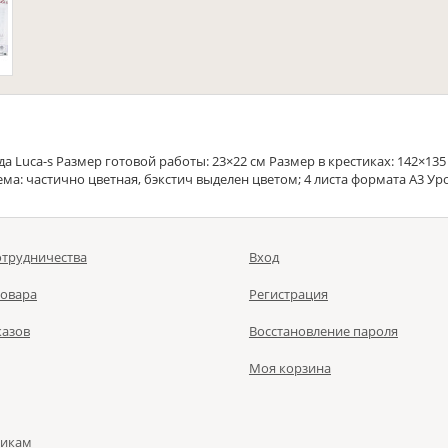
Luca-s Размер готовой работы: 23×22 см Размер в крестиках: 142×135 
 Схема: частично цветная, бэкстич выделен цветом; 4 листа формата A3 У
отрудничества
Вход
товара
Регистрация
казов
Восстановление пароля
Моя корзина
чикам