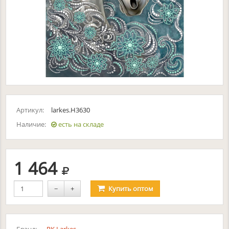
Артикул:
larkes.Н3630
Наличие:
есть на складе
руб.
1 464
−
+
Купить
оптом