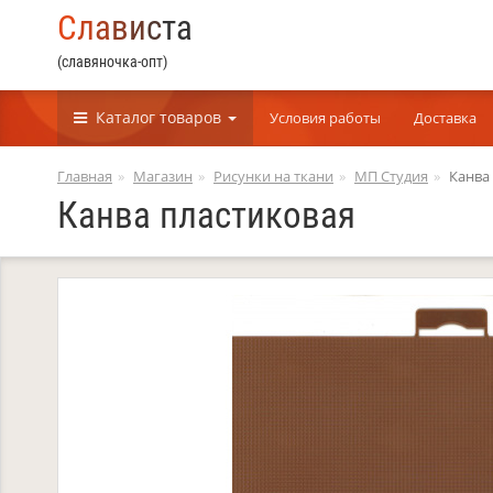
С
л
а
в
и
с
т
а
(славяночка-опт)
Каталог
товаров
Условия работы
Доставка
Главная
Магазин
Рисунки на ткани
МП Студия
Канва
Канва пластиковая