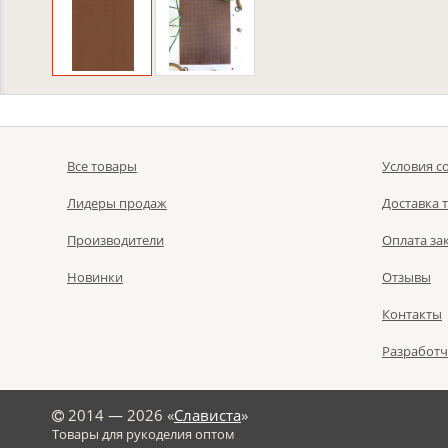
Все товары
Условия с
Лидеры продаж
Доставка 
Производители
Оплата за
Новинки
Отзывы
Контакты
Разработ
©
2014 — 2026 «
Слависта
»
Товары для рукоделия оптом