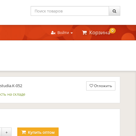
0
Корзина
Войти
tudia.К-052
Отложить
сть на складе
уб.
+
Купить
оптом