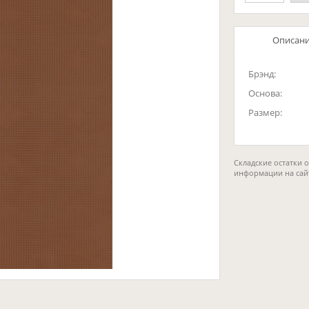
Описан
Брэнд:
Основа:
Размер:
Складские остатки 
информации на сай