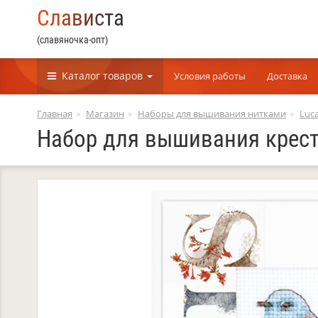
С
л
а
в
и
с
т
а
(славяночка-опт)
Каталог
товаров
Условия работы
Доставка
Главная
Магазин
Наборы для вышивания нитками
Luca
Набор для вышивания крест