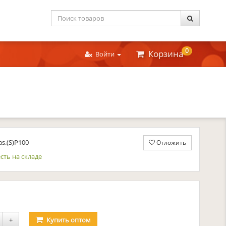
0
Корзина
Войти
as.(S)P100
Отложить
сть на складе
уб.
+
Купить
оптом