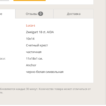
ие
Отзывы
Доставка
0
Luca-s
Zweigart 18 ct. AIDA
10х14
Счетный крест
частичная
вки:
11x18x1 см.
Anchor
черно-белая символьная
обновляются каждые 30 минут. Количество товара может отличаться от
те.