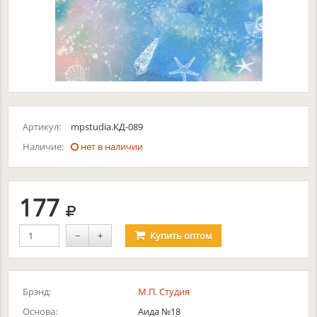
Артикул:
mpstudia.КД-089
Наличие:
нет в наличии
руб.
177
−
+
Купить
оптом
Брэнд:
М.П. Студия
Основа:
Аида №18