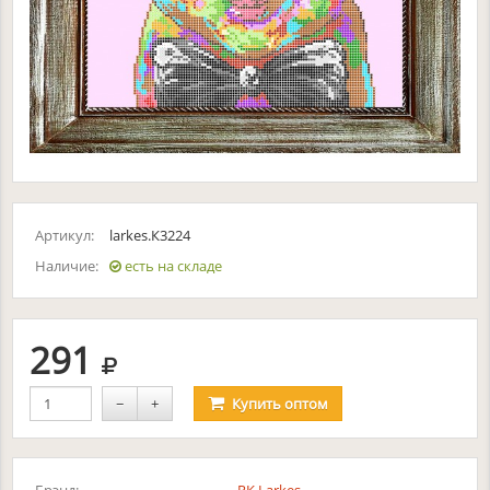
Артикул:
larkes.К3224
Наличие:
есть на складе
руб.
291
−
+
Купить
оптом