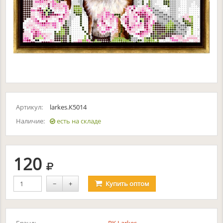
Артикул:
larkes.К5014
Наличие:
есть на складе
руб.
120
−
+
Купить
оптом