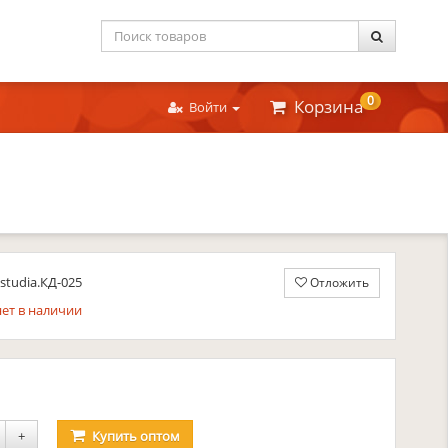
0
Корзина
Войти
studia.КД-025
Отложить
ет в наличии
уб.
+
Купить
оптом