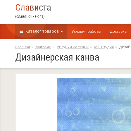
С
л
а
в
и
с
т
а
(славяночка-опт)
Каталог
товаров
Условия работы
Доставка
Главная
Магазин
Рисунки на ткани
МП Студия
Дизай
Дизайнерская канва