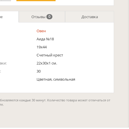
ие
Отзывы
Доставка
0
Овен
Аида №18
19х44
Счетный крест
вки:
22x30x1 см.
:
30
Цветная, символьная
обновляются каждые 30 минут. Количество товара может отличаться от
те.