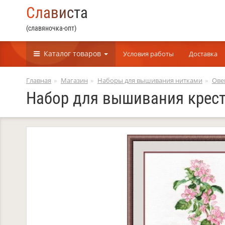
С
л
а
в
и
с
т
а
(славяночка-опт)
Каталог
товаров
Условия работы
Доставка
Главная
Магазин
Наборы для вышивания нитками
Ове
Набор для вышивания крест