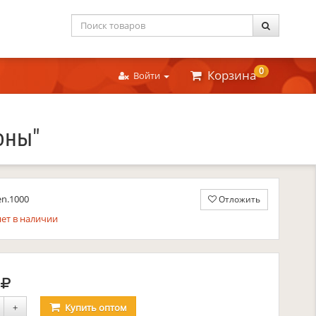
0
Корзина
Войти
оны"
en.1000
Отложить
ет в наличии
руб.
1
+
Купить
оптом