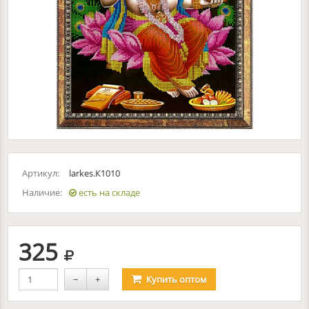
Артикул:
larkes.К1010
Наличие:
есть на складе
руб.
325
−
+
Купить
оптом