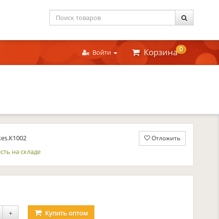
0
Корзина
Войти
kes.К1002
Отложить
сть на складе
уб.
+
Купить
оптом