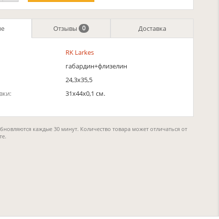
ие
Отзывы
Доставка
0
RK Larkes
габардин+флизелин
24,3х35,5
вки:
31x44x0,1 см.
обновляются каждые 30 минут. Количество товара может отличаться от
те.