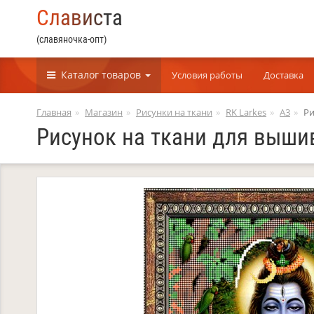
С
л
а
в
и
с
т
а
(славяночка-опт)
Каталог
товаров
Условия работы
Доставка
Главная
Магазин
Рисунки на ткани
RK Larkes
А3
Ри
Рисунок на ткани для выши