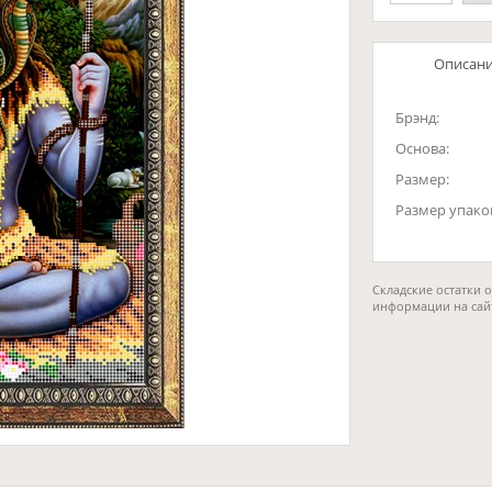
Описан
Брэнд:
Основа:
Размер:
Размер упако
Складские остатки 
информации на сай