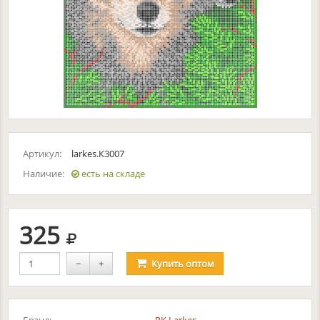
Артикул:
larkes.К3007
Наличие:
есть на складе
руб.
325
−
+
Купить
оптом