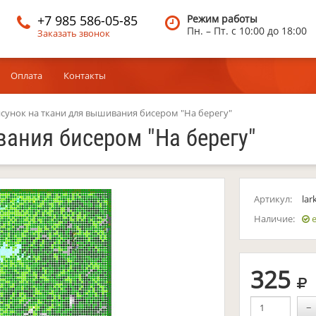
+7 985 586-05-85
Режим работы
Пн. – Пт.
c 10:00 до 18:00
Заказать звонок
Оплата
Контакты
сунок на ткани для вышивания бисером "На берегу"
ания бисером "На берегу"
Артикул:
lar
Наличие:
е
р
325
−