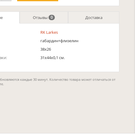
ие
Отзывы
Доставка
0
RK Larkes
габардин+флизелин
38х26
вки:
31x44x0,1 см.
обновляются каждые 30 минут. Количество товара может отличаться от
те.