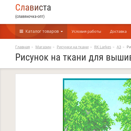
С
л
а
в
и
с
т
а
(славяночка-опт)
Каталог
товаров
Условия работы
Доставка
Главная
Магазин
Рисунки на ткани
RK Larkes
А3
Ри
Рисунок на ткани для вышив