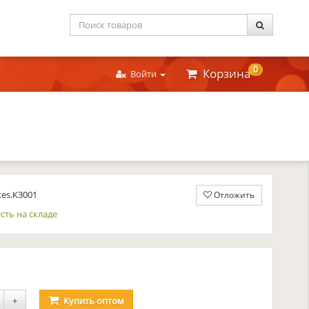
0
Корзина
Войти
kes.К3001
Отложить
сть на складе
уб.
+
Купить
оптом