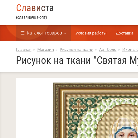
С
л
а
в
и
с
т
а
(славяночка-опт)
Каталог
товаров
Условия работы
Доставка
Главная
Магазин
Рисунки на ткани
Арт Соло
Иконы 
Рисунок на ткани "Святая М