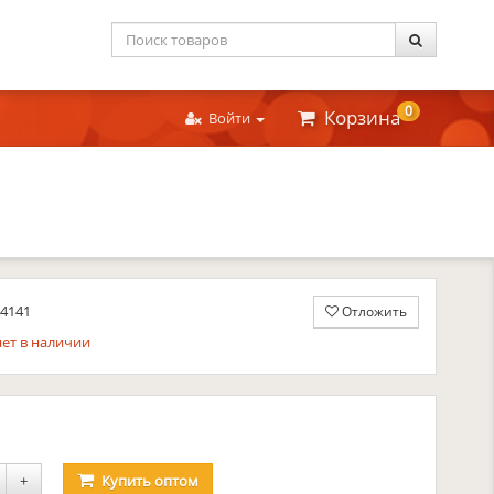
0
Корзина
Войти
A4141
Отложить
ет в наличии
уб.
+
Купить
оптом