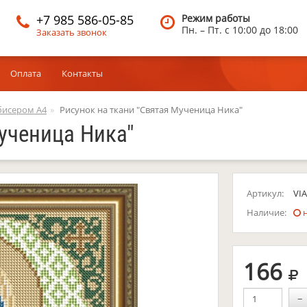
+7 985 586-05-85
Режим работы
Пн. – Пт.
c 10:00 до 18:00
Заказать звонок
Оплата
Контакты
бисером A4
Рисунок на ткани "Святая Мученица Ника"
ученица Ника"
Артикул:
VI
Наличие:
н
р
166
−