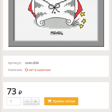
Артикул:
oven.834
Наличие:
нет в наличии
руб.
73
−
+
Купить
оптом