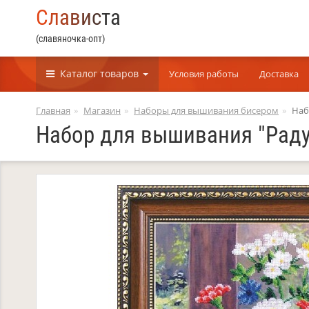
С
л
а
в
и
с
т
а
(славяночка-опт)
Каталог
товаров
Условия работы
Доставка
Главная
Магазин
Наборы для вышивания бисером
Наб
Набор для вышивания "Раду