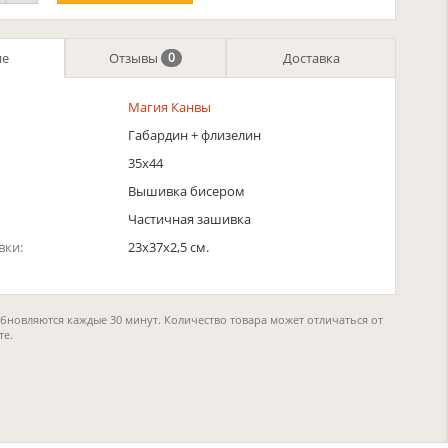
ие
Отзывы
Доставка
0
Магия Канвы
Габардин + флизелин
35х44
Вышивка бисером
Частичная зашивка
вки:
23x37x2,5 см.
обновляются каждые 30 минут. Количество товара может отличаться от
те.