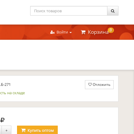
0
Корзина
Войти
.Б-271
Отложить
сть на складе
руб.
0
+
Купить
оптом