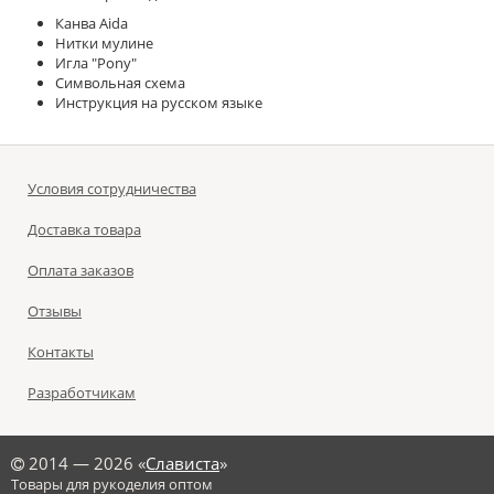
Канва Aida
Нитки мулине
Игла "Pony"
Символьная схема
Инструкция на русском языке
Условия сотрудничества
Доставка товара
Оплата заказов
Отзывы
Контакты
Разработчикам
©
2014 — 2026 «
Слависта
»
Товары для рукоделия оптом