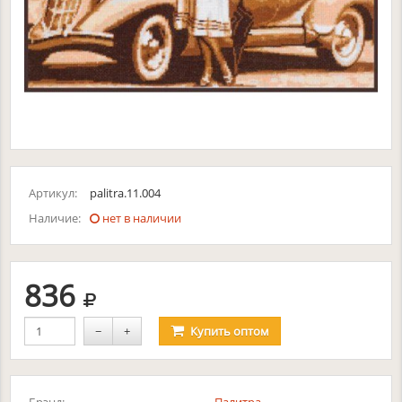
Артикул:
palitra.11.004
Наличие:
нет в наличии
руб.
836
−
+
Купить
оптом