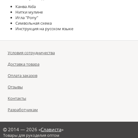
Канва Aida
Нитки мулине
Игла "Pony"
Символьная схема
Инструкция на русском языке
Условия сотрудничества
Доставка товара
Оплата заказов
Отзывы
Контакты
Разработчикам
©
2014 — 2026 «
Слависта
»
Товары для рукоделия оптом