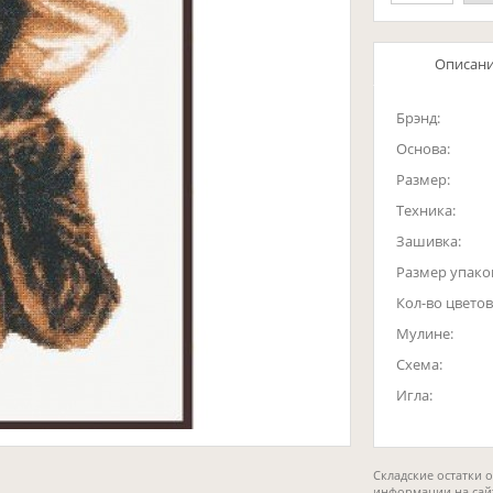
Описан
Брэнд:
Основа:
Размер:
Техника:
Зашивка:
Размер упако
Кол-во цветов
Мулине:
Схема:
Игла:
Складские остатки 
информации на сай