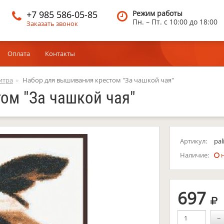
+7 985 586-05-85
Режим работы
Пн. – Пт.
c 10:00 до 18:00
Заказать звонок
Оплата
Контакты
итра
Набор для вышивания крестом "За чашкой чая"
ом "За чашкой чая"
Артикул:
pal
Наличие:
н
р
697
−