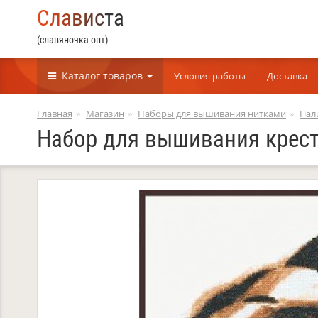
С
л
а
в
и
с
т
а
(славяночка-опт)
Каталог
товаров
Условия работы
Доставка
Главная
Магазин
Наборы для вышивания нитками
Пал
Набор для вышивания крест