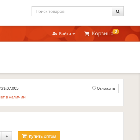
0
Корзина
Войти
itra.07.005
Отложить
ет в наличии
уб.
+
Купить
оптом