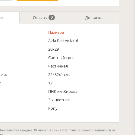
ие
Отзывы
Доставка
0
Палитра
Aida Bestex №16
20х29
Счетный крест
частичная
вки:
22x32x1 см.
:
12
ПНК им.Кирова
3-х цветная
Pony
обновляются каждые 30 минут. Количество товара может отличаться от
те.