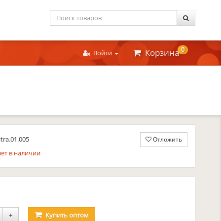
0
Корзина
Войти
itra.01.005
Отложить
ет в наличии
уб.
+
Купить
оптом