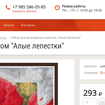
+7 985 586-05-85
Режим работы
Пн. – Пт.
c 10:00 до 18:00
Заказать звонок
Оплата
Контакты
итра
Набор для вышивания крестом "Алые лепестки"
ом "Алые лепестки"
Артикул:
pal
Наличие:
н
р
293
−