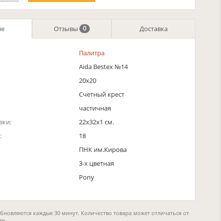
ие
Отзывы
Доставка
0
Палитра
Aida Bestex №14
20х20
Счетный крест
частичная
вки:
22x32x1 см.
:
18
ПНК им.Кирова
3-х цветная
Pony
обновляются каждые 30 минут. Количество товара может отличаться от
те.