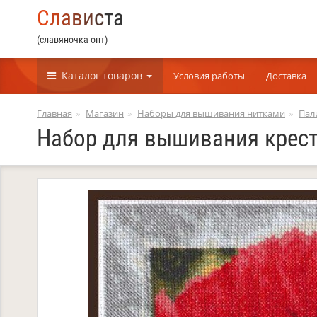
С
л
а
в
и
с
т
а
(славяночка-опт)
Каталог
товаров
Условия работы
Доставка
Главная
Магазин
Наборы для вышивания нитками
Пал
Набор для вышивания крест