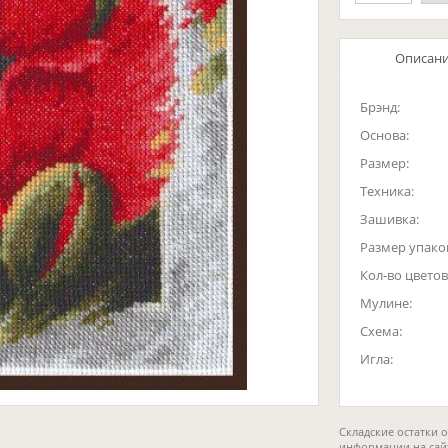
Описан
Брэнд:
Основа:
Размер:
Техника:
Зашивка:
Размер упако
Кол-во цветов
Мулине:
Схема:
Игла:
Складские остатки 
информации на сай