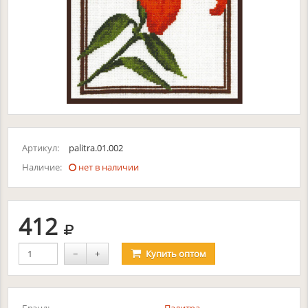
Артикул:
palitra.01.002
Наличие:
нет в наличии
руб.
412
−
+
Купить
оптом