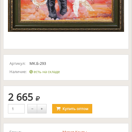
Артикул:
МК.Б-293
Наличие:
есть на складе
руб.
2 665
−
+
Купить
оптом